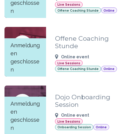
geschlosse
Live Sessions
n
Offene Coaching Stunde
Online
Offene Coaching
JUN
Anmeldung
Stunde
04
en
Online event
geschlosse
Live Sessions
n
Offene Coaching Stunde
Online
Dojo Onboarding
JUN
Anmeldung
Session
04
en
Online event
geschlosse
Live Sessions
n
Onboarding Session
Online