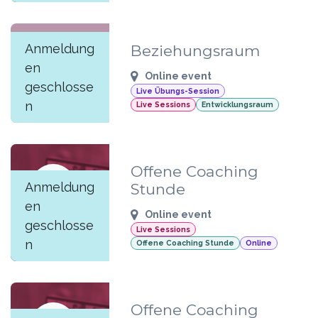
Anmeldung
Beziehungsraum
JUN
en
02
Online event
geschlosse
Live Übungs-Session
n
Live Sessions
Entwicklungsraum
Offene Coaching
JUN
Anmeldung
Stunde
01
en
Online event
geschlosse
Live Sessions
n
Offene Coaching Stunde
Online
Offene Coaching