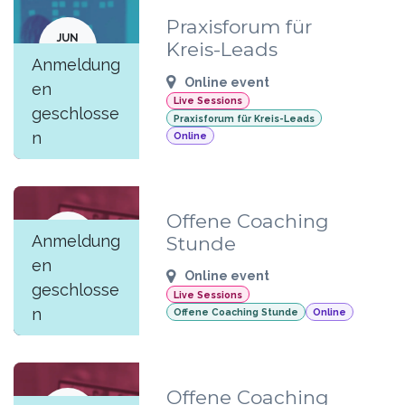
Praxisforum für
JUN
Kreis-Leads
17
Anmeldung
Online event
en
Live Sessions
geschlosse
Praxisforum für Kreis-Leads
n
Online
Offene Coaching
JUN
Anmeldung
Stunde
16
en
Online event
geschlosse
Live Sessions
n
Offene Coaching Stunde
Online
Offene Coaching