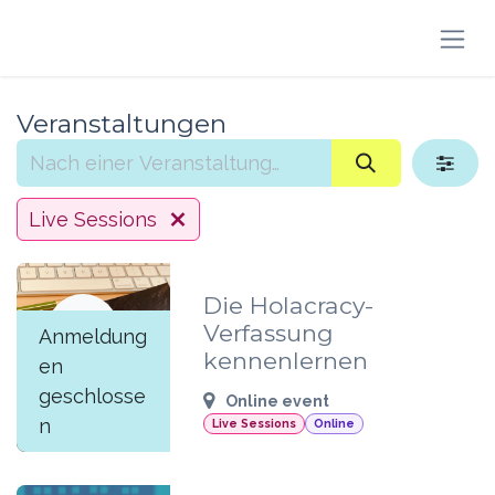
Zum Inhalt springen
Veranstaltungen
Live Sessions
Die Holacracy-
JUN
Verfassung
Anmeldung
18
kennenlernen
en
geschlosse
Online event
n
Live Sessions
Online