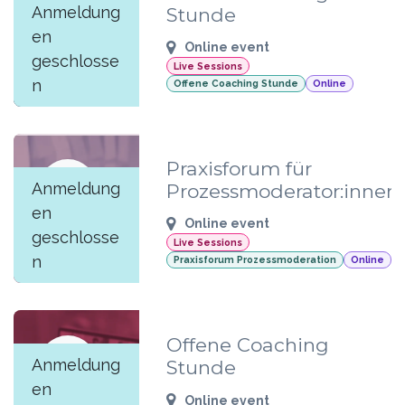
JUN
Anmeldung
Stunde
11
en
Online event
geschlosse
Live Sessions
n
Offene Coaching Stunde
Online
Praxisforum für
JUN
Anmeldung
Prozessmoderator:innen
10
en
Online event
geschlosse
Live Sessions
n
Praxisforum Prozessmoderation
Online
Offene Coaching
JUN
Anmeldung
Stunde
09
en
Online event