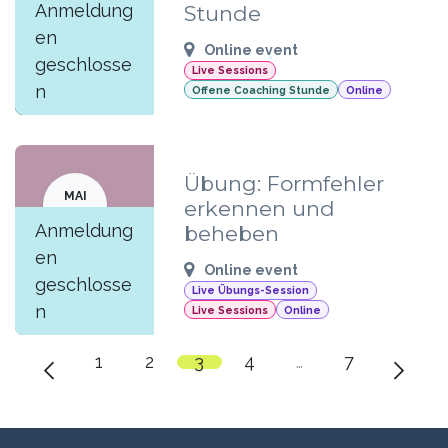
MAI
Anmeldung
Stunde
28
en
Online event
geschlosse
Live Sessions
n
Offene Coaching Stunde
Online
Übung: Formfehler
MAI
erkennen und
27
Anmeldung
beheben
en
Online event
geschlosse
Live Übungs-Session
n
Live Sessions
Online
1
2
3
4
…
7