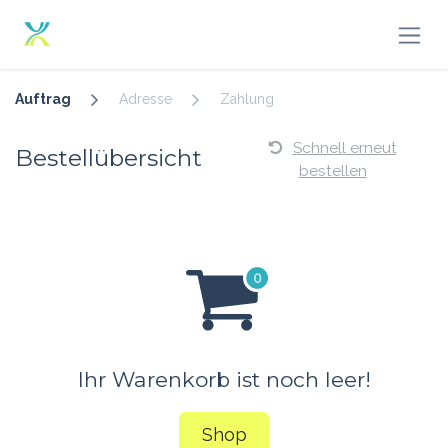
Zum Inhalt springen
Auftrag
Adresse
Zahlung
Schnell erneut
Bestellübersicht
bestellen
Ihr Warenkorb ist noch leer!
Shop