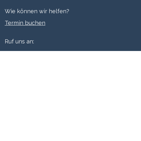
Wie können wir helfen?
Termi​n buchen
Ruf uns an:
+41 61 515 06 70
Schreibe uns:
info@xpreneurs.co
Folge uns: