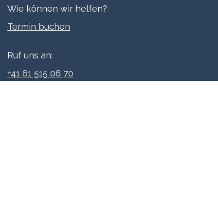
Wie können wir helfen?
Termi​n buchen
Ruf uns an:
+41 61 515 06 70
Schreibe uns:
info@xpreneurs.co
Folge uns: