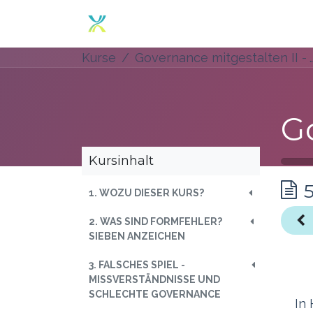
Zum Inhalt springen
Home
Angebot
Über un
Kurse
Governance mitgestalten II 
Kursinhalt
1. WOZU DIESER KURS?
2. WAS SIND FORMFEHLER?
SIEBEN ANZEICHEN
3. FALSCHES SPIEL -
MISSVERSTÄNDNISSE UND
SCHLECHTE GOVERNANCE
In 