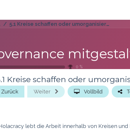
s
Blog
Ressourcen
- Vertiefung
5.1 Kreise schaffen oder umorganisieren - Überblick
0
%
5.1 Kreise schaffen oder umorganis
Zurück
Weiter
Vollbild
T
Holacracy lebt die Arbeit innerhalb von Kreisen und