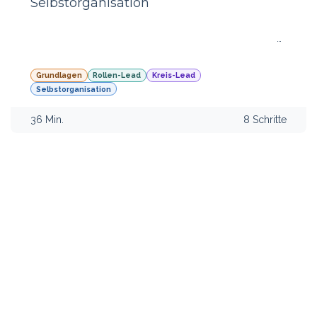
Selbstorganisation
Dieser Kurs führt dich von traditionellen
Managementkonzepten hin zu einer agilen Führung in
selbstorganisierten Unternehmen. Du lernst, was die
Aufgaben von Führung sind, wie du Führung effizient
Grundlagen
Rollen-Lead
Kreis-Lead
verteilst, eine rollenbasierte Arbeitsweise förderst und
Selbstorganisation
dein Team empowerst. Dieser Kurs ist ideal für dich,
wenn du deine Führungsqualitäten gezielt
36 Min.
8 Schritte
weiterentwickeln oder an die holakratische Arbeitsweise
anpassen möchtest. Es ist der Einstieg in das Thema
“Führung” in einem holakratischen System.