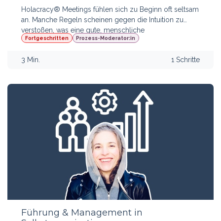
Holacracy® Meetings fühlen sich zu Beginn oft seltsam
an. Manche Regeln scheinen gegen die Intuition zu
verstoßen, was eine gute, menschliche
Fortgeschritten
Prozess-Moderator:in
Zusammenarbeit au​smacht. Aber mit etwas Erfahrung
wirst du feststellen: die Meetings sind herausragend für
3 Min.
1 Schritte
genau das geeignet, wofür sie designed sind: auf hoch
effiziente und effektive Weise Transparenz und
Abstimmung im Alltag zu ermöglichen (Tactical
Meeting) un​d ge​meinsam mit allen Betroffenen die
Strukturen und Regelungen bedarfsgerecht
weiterzuentwickeln (Governance Meeting)
Führung & Management in