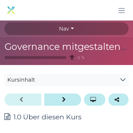
Zum Inhalt springen
Nav
Governance mitgestalten II - Vertiefung
0
%
Kursinhalt
1.0 Über diesen Kurs