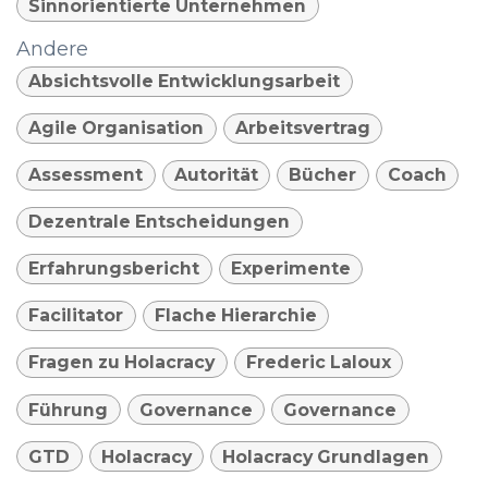
Sinnorientierte Unternehmen
Andere
Absichtsvolle Entwicklungsarbeit
Agile Organisation
Arbeitsvertrag
Assessment
Autorität
Bücher
Coach
Dezentrale Entscheidungen
Erfahrungsbericht
Experimente
Facilitator
Flache Hierarchie
Fragen zu Holacracy
Frederic Laloux
Führung
Governance
Governance
GTD
Holacracy
Holacracy Grundlagen