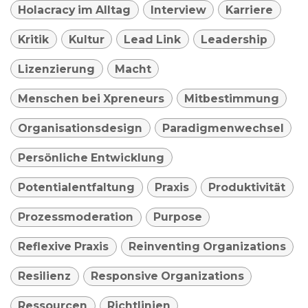
Holacracy im Alltag
Interview
Karriere
Kritik
Kultur
Lead Link
Leadership
Lizenzierung
Macht
Menschen bei Xpreneurs
Mitbestimmung
Organisationsdesign
Paradigmenwechsel
Persönliche Entwicklung
Potentialentfaltung
Praxis
Produktivität
Prozessmoderation
Purpose
Reflexive Praxis
Reinventing Organizations
Resilienz
Responsive Organizations
Ressourcen
Richtlinien