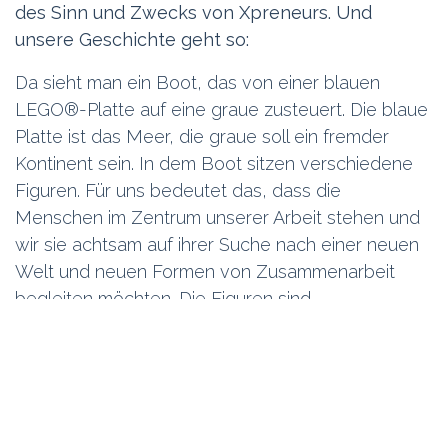
wird.
Es dauert. Die Ideen kommen nicht sofort ”¦und
die LEGO®steine können auch eigenwillig sein,
wenn es darum geht, einen Gedanken in Szene
zu setzen. Und doch ist es jedes Mal erstaunlich,
was da zu Tage tritt. Wie schnell ein tieferes
Verständnis davon entsteht, was sich die
Teamkollegen zu einem bestimmten Stichwort
gedacht haben. Es geht darum, eine Geschichte
zu erzählen, unsere Geschichte, die Geschichte
des Sinn und Zwecks von Xpreneurs. Und
unsere Geschichte geht so:
Da sieht man ein Boot, das von einer blauen
LEGO®-Platte auf eine graue zusteuert. Die blaue
Platte ist das Meer, die graue soll ein fremder