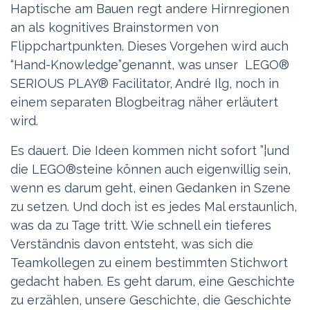
Jetzt geht”s endlich an
die Steine
Nach soviel Arbeit kam das Vergnügen, oder
eher die visualisierte Vertiefung der oben
entstandenen Prinzipien. Die Figuren und
Bauelemente von
LEGO® SERIOUS
PLAY®
laden dazu ein, innere Bilder und
Vorstellungen lebendig werden zu lassen. Das
geschieht spielerisch und im Tun selbst, das
Haptische am Bauen regt andere Hirnregionen
an als kognitives Brainstormen von
Flippchartpunkten. Dieses Vorgehen wird auch
“Hand-Knowledge”genannt, was unser LEGO®
SERIOUS PLAY® Facilitator, André Ilg, noch in
einem separaten Blogbeitrag näher erläutert