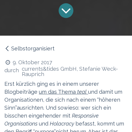
Selbstorganisiert
9. Oktober 2017
currents&tides GmbH, Stefanie Weck-
durch
Rauprich
Erst kürzlich ging es in einem unserer
Blogbeiträge
um das Thema
teal
und damit um
Organisationen, die sich nach einem “höheren
Sinn”ausrichten. Und sowieso: wer sich ein
bisschen eingehender mit
Responsive
Organisations
und
Holacracy
befasst, kommt um
den Begriff “
purpose
”nicht herum. Aber ist das