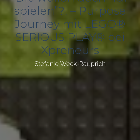
spielen”?! – Purpose
Journey mit LEGO®
SERIOUS PLAY® bei
Xpreneurs
Stefanie Weck-Rauprich