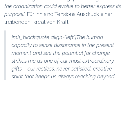
the organization could evolve to better express its
purpose.“
Für ihn sind Tensions Ausdruck einer
treibenden, kreativen Kraft:
[mk_blockquote align=”left”]The human
capacity to sense dissonance in the present
moment and see the potential for change
strikes me as one of our most extraordinary
gifts – our restless, never-satisfied, creative
spirit that keeps us always reaching beyond
where we are.[/mk_blockquote]
Diese in die Zukunft gerichtete Kraft – in meiner
beruflichen Vergangenheit oft missverstanden als
destruktive Kritik – hat Robertson zum zentralen
Bestandteil in Holacracy erhoben und die