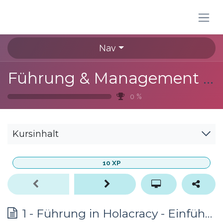
Zum Inhalt springen
Nav
Führung & Management in Selbstorganisation
0
%
Kursinhalt
10
XP
1 - Führung in Holacracy - Einführung