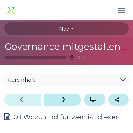
Zum Inhalt springen
Nav
Governance mitgestalten I - Basis
0
%
Kursinhalt
0.1 Wozu und für wen ist dieser Kurs?