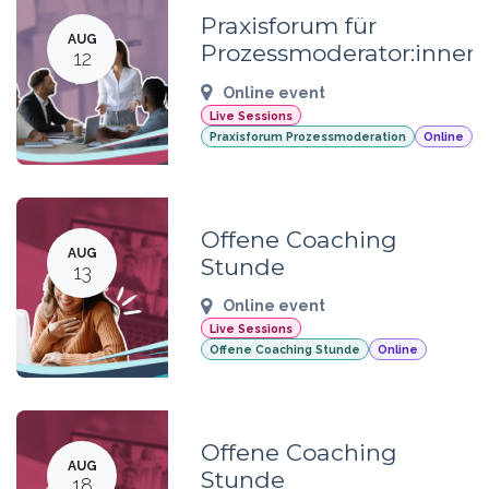
Praxisforum für
AUG
Prozessmoderator:innen
12
Online event
Live Sessions
Praxisforum Prozessmoderation
Online
Offene Coaching
AUG
Stunde
13
Online event
Live Sessions
Offene Coaching Stunde
Online
Offene Coaching
AUG
Stunde
18