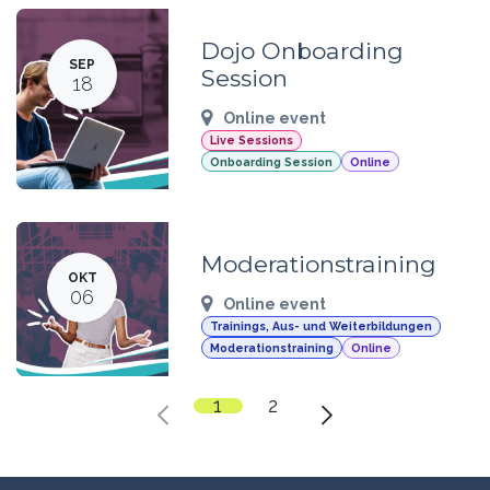
Dojo Onboarding
SEP
Session
18
Online event
Live Sessions
Onboarding Session
Online
Moderationstraining
OKT
06
Online event
Trainings, Aus- und Weiterbildungen
Moderationstraining
Online
1
2