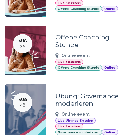
Live Sessions
Offene Coaching Stunde
Online
Offene Coaching
AUG
Stunde
25
Online event
Live Sessions
Offene Coaching Stunde
Online
Übung: Governance
AUG
moderieren
26
Online event
Live Übungs-Session
Live Sessions
Governance moderieren
Online