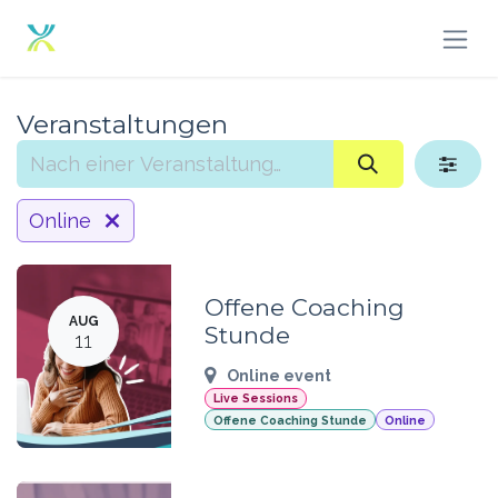
Zum Inhalt springen
Veranstaltungen
Online
Offene Coaching
AUG
Stunde
11
Online event
Live Sessions
Offene Coaching Stunde
Online