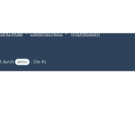
​​und AGB
•
Datenschutz
•
Impressum
zt durch
- Die #1
Open-Source eCommerce