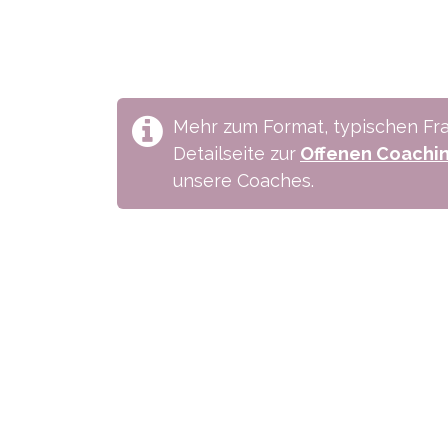
Mehr zum Format, typischen Fra
Detailseite zur
Offenen Coachi
unsere Coaches.
Wie können wir helfen?
Ruf u
Termi​n buchen
+41 6