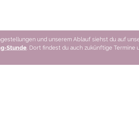
gestellungen und unserem Ablauf siehst du auf uns
ng-Stunde
. Dort findest du auch zukünftige Termine 
ns an:
Schreibe uns:
1 515 06 70
info@xpreneurs.co