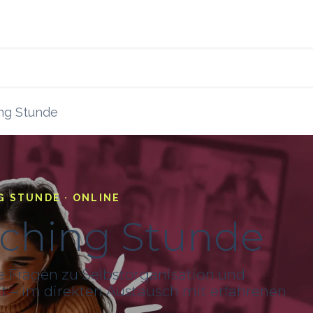
s
Blog
Ressourcen
ng Stunde
G STUNDE · ONLINE
aching Stunde
e Fragen zu Selbstorganisation und
 – im direkten Austausch mit erfahrenen