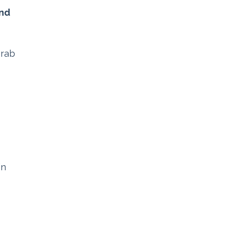
nd
orab
in