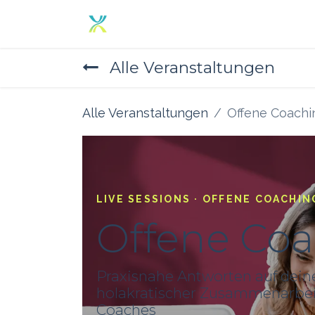
Zum Inhalt springen
Home
Angebot
Über un
Alle Veranstaltungen
Alle Veranstaltungen
Offene Coachi
LIVE SESSIONS · OFFENE COACHIN
Offene Co
Praxisnahe Antworten auf dein
holakratischer Zusammenarbeit
Coaches