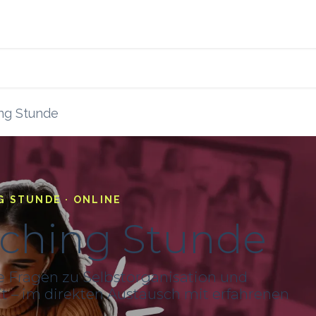
s
Blog
Ressourcen
ng Stunde
G STUNDE · ONLINE
aching Stunde
e Fragen zu Selbstorganisation und
 – im direkten Austausch mit erfahrenen