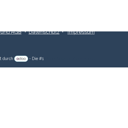
​​und AGB
•
Datenschutz
•
Impressum
zt durch
- Die #1
Open-Source eCommerce