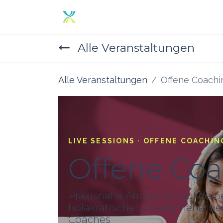
Zum Inhalt springen
Home
Angebot
Über un
Alle Veranstaltungen
Alle Veranstaltungen
Offene Coachi
LIVE SESSIONS · OFFENE COACHIN
Offene Co
Praxisnahe Antworten auf dein
holakratischer Zusammenarbeit
Coaches