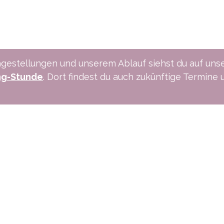
gestellungen und unserem Ablauf siehst du auf uns
ng-Stunde
. Dort findest du auch zukünftige Termine 
ns an:
Schreibe uns:
1 515 06 70
info@xpreneurs.co