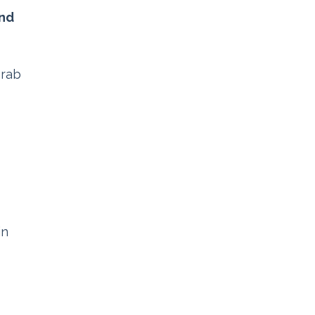
nd
orab
in