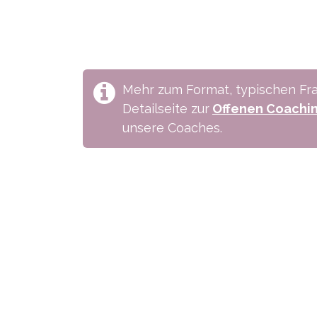
Mehr zum Format, typischen Fra
Detailseite zur
Offenen Coachi
unsere Coaches.
Wie können wir helfen?
Ruf u
Termi​n buchen
+41 6