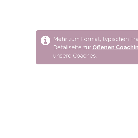
Mehr zum Format, typischen Fra
Detailseite zur
Offenen Coachi
unsere Coaches.
Wie können wir helfen?
Ruf u
Termi​n buchen
+41 6