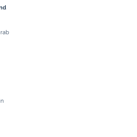
nd
orab
in