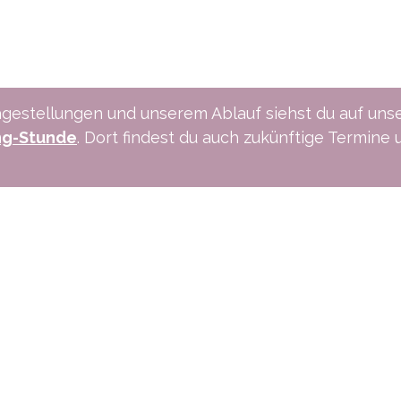
gestellungen und unserem Ablauf siehst du auf uns
ng-Stunde
. Dort findest du auch zukünftige Termine 
ns an:
Schreibe uns:
1 515 06 70
info@xpreneurs.co