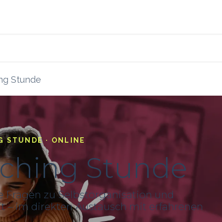
s
Blog
Ressourcen
ng Stunde
G STUNDE · ONLINE
aching Stunde
e Fragen zu Selbstorganisation und
 – im direkten Austausch mit erfahrenen