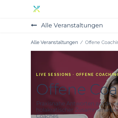
Zum Inhalt springen
Home
Angebot
Über un
Alle Veranstaltungen
Alle Veranstaltungen
Offene Coachi
LIVE SESSIONS · OFFENE COACHIN
Offene Co
Praxisnahe Antworten auf dein
holakratischer Zusammenarbeit
Coaches