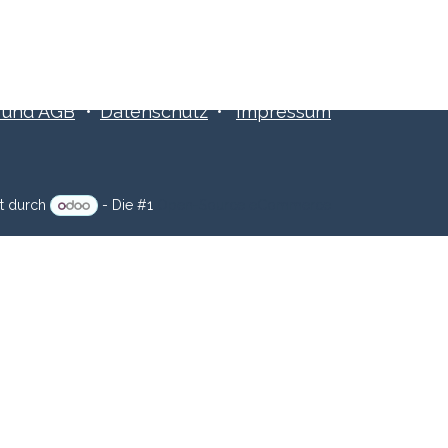
​​und AGB
•
Datenschutz
•
Impressum
zt durch
- Die #1
Open-Source eCommerce