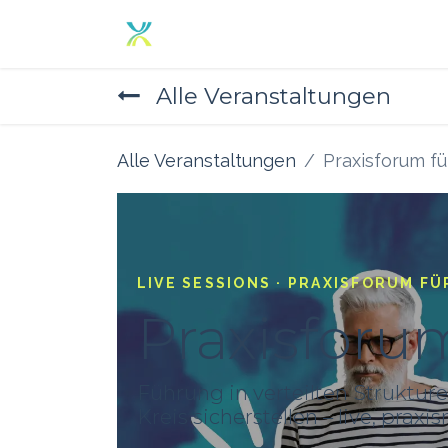
Zum Inhalt springen
Home
Angebot
Über un
Alle Veranstaltungen
Alle Veranstaltungen
Praxisforum fü
LIVE SESSIONS · PRAXISFORUM FÜ
Praxisforum
Führung in verteilten Struktur
Kreis sicherstellen – live, prax