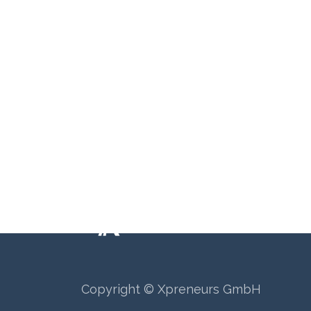
Wie können wir helfen?
Ruf u
Termi​n buchen
+41 6
Copyright © Xpreneurs GmbH