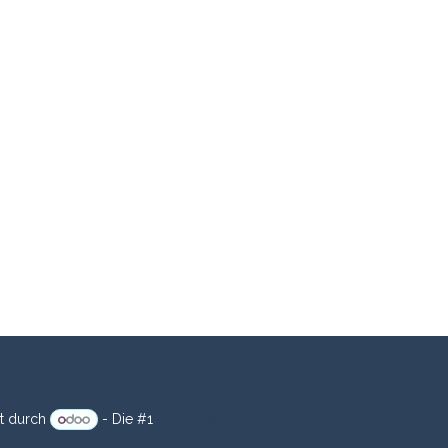
Folge uns:
​​und AGB
•
Datenschutz
•
Impressum
zt durch
- Die #1
Open-Source eCommerce