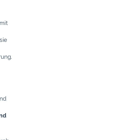
mit
sie
rung.
und
nd