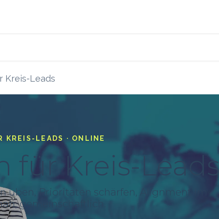
s
Blog
Ressourcen
r Kreis-Leads
R KREIS-LEADS · ONLINE
 für Kreis-Lead
en üben, Prioritäten schärfen, Alignment im
isnah, gemeinschaftlich.