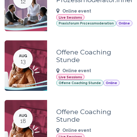
12
Online event
Live Sessions
Praxisforum Prozessmoderation
Online
Offene Coaching
AUG
Stunde
13
Online event
Live Sessions
Offene Coaching Stunde
Online
Offene Coaching
AUG
Stunde
18
Online event
Live Sessions