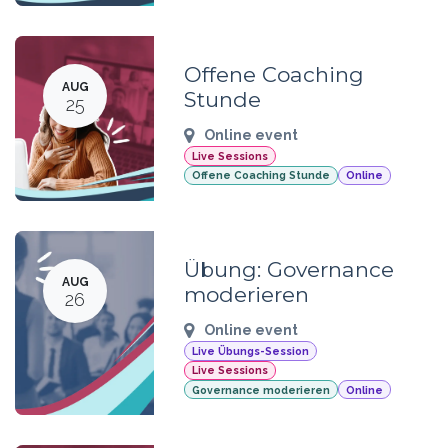
Offene Coaching
AUG
Stunde
25
Online event
Live Sessions
Offene Coaching Stunde
Online
Übung: Governance
AUG
moderieren
26
Online event
Live Übungs-Session
Live Sessions
Governance moderieren
Online