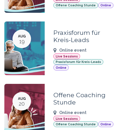
Offene Coaching Stunde
Online
Praxisforum für
AUG
Kreis-Leads
19
Online event
Live Sessions
Praxisforum für Kreis-Leads
Online
Offene Coaching
AUG
Stunde
20
Online event
Live Sessions
Offene Coaching Stunde
Online