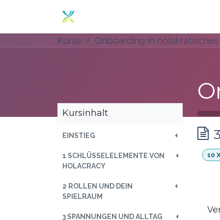
Zum Inhalt springen
Home
Angebot
Über un
Kurse
Onboarding in holakratisches
Kursinhalt
EINSTIEG
10
1 SCHLÜSSELELEMENTE VON
HOLACRACY
2 ROLLEN UND DEIN
SPIELRAUM
Ve
3 SPANNUNGEN UND ALLTAG