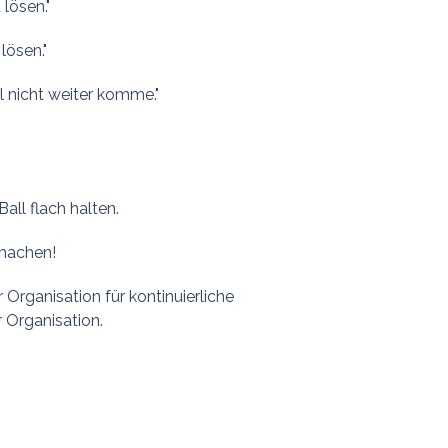
lösen."
lösen."
l nicht weiter komme."
all flach halten.
 machen!
r Organisation für kontinuierliche
 Organisation.