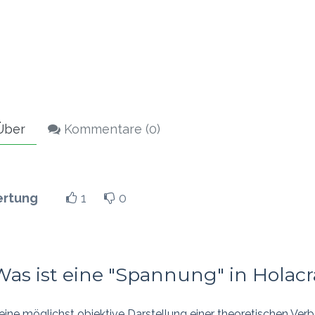
ber
Kommentare (
0
)
rtung
1
0
Was ist eine "Spannung" in Holac
eine möglichst objektive Darstellung einer theoretischen Ve