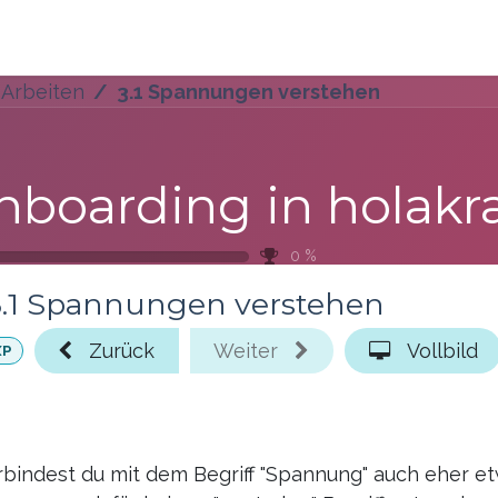
s
Blog
Ressourcen
 Arbeiten
3.1 Spannungen verstehen
0
%
3.1 Spannungen verstehen
Zurück
Weiter
Vollbild
XP
rbindest du mit dem Begriff "Spannung" auch eher 