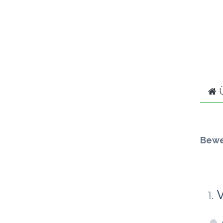
Ü
Bewe
1
.