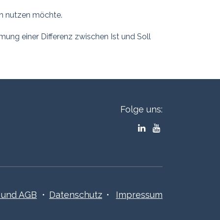
ion nutzen möchte.
mung einer Differenz zwischen Ist und Soll
Folge uns:
​​und AGB
•
Datenschutz
•
Impressum