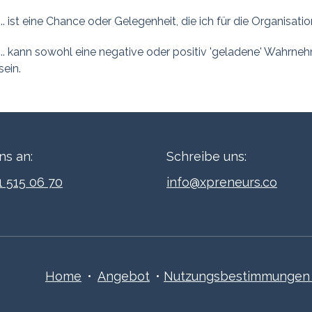
... ist eine Chance oder Gelegenheit, die ich für die Organisat
... kann sowohl eine negative oder positiv 'geladene' Wahrneh
sein.
ns an:
Schreibe uns:
1 515 06 70
info@xpreneurs.co
Home
•
Angebot
•
Nutzungsbestimmungen ​