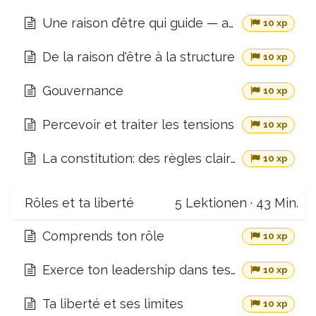
Une raison d’être qui guide — au-delà de l’inspiration
10 xp
De la raison d'être à la structure
10 xp
Gouvernance
10 xp
Percevoir et traiter les tensions
10 xp
La constitution: des règles claires pour une bonne coopération
10 xp
Rôles et ta liberté
5
Lektionen
·
43 Min.
Comprends ton rôle
10 xp
Exerce ton leadership dans tes rôles
10 xp
Ta liberté et ses limites
10 xp