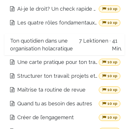
Ai-je le droit? Un check rapide et pratique
10 xp
Les quatre rôles fondamentaux d'un cercle
10 xp
Ton quotidien dans une
7
Lektionen
·
41
organisation holacratique
Min.
Une carte pratique pour ton travail quotidien
10 xp
Structurer ton travail: projets et prochaines-actions
10 xp
Maîtrise ta routine de revue
10 xp
Quand tu as besoin des autres
10 xp
Créer de l’engagement
10 xp