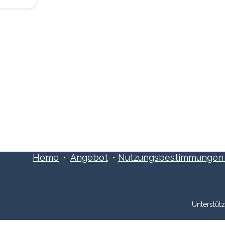
ns an:
Schreibe uns:
1 515 06 70
info@xpreneurs.co
Home
•
Angebot
•
Nutzungsbestimmungen ​
Unterstüt