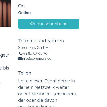
Ort
Online
Wegbeschreibung
Termine und Notizen
Xpreneurs GmbH
+41 61 515 06 70
egeln
info@xpreneurs.co
e bis
Teilen
Leite diesen Event gerne in
u
deinem Netzwerk weiter
oder teile ihn mit jemandem,
der oder die davon
profitieren könnte.