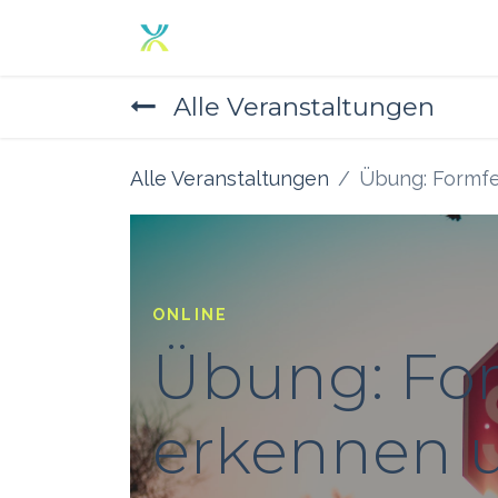
Zum Inhalt springen
Home
Angebot
Über un
Alle Veranstaltungen
Alle Veranstaltungen
Übung: Formf
ONLINE
Übung: Fo
erkennen 