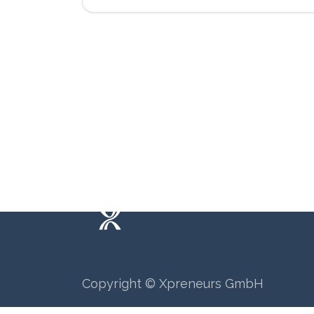
Wie können wir helfen?
Ruf u
Termi​n buchen
+41 6
Copyright © Xpreneurs GmbH