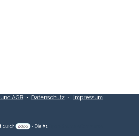
Folge uns:
​​und AGB
•
Datenschutz
•
Impressum
zt durch
- Die #1
Open-Source eCommerce