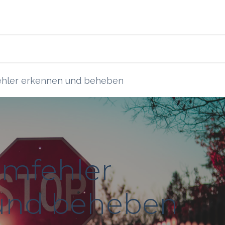
s
Blog
Ressourcen
ehler erkennen und beheben
rmfehler
und beheben