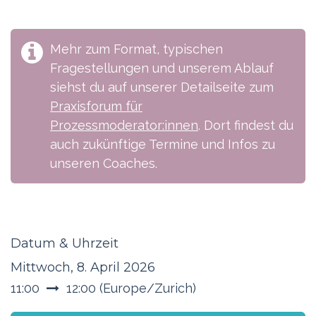
Mehr zum Format, typischen
Fragestellungen und unserem Ablauf
siehst du auf unserer Detailseite zum
Praxisforum für
Prozessmoderator:innen
. Dort findest du
auch zukünftige Termine und Infos zu
unseren Coaches.
Datum & Uhrzeit
Mittwoch, 8. April 2026
11:00
12:00
(
Europe/Zurich
)