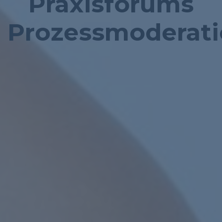
Praxisforums
Prozessmoderat