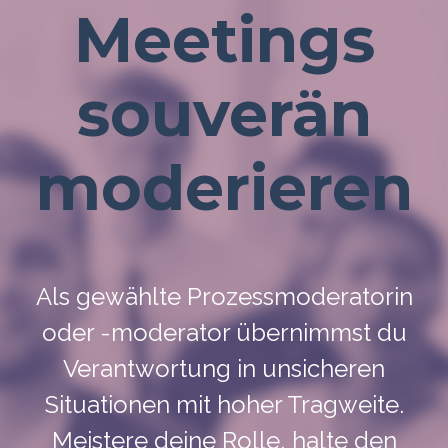
Meetings
souverän
moderieren
Als gewählte Prozessmoderatorin
oder -moderator übernimmst du
Verantwortung in unsicheren
Situationen mit hoher Tragweite.
Meistere deine Rolle, halte den