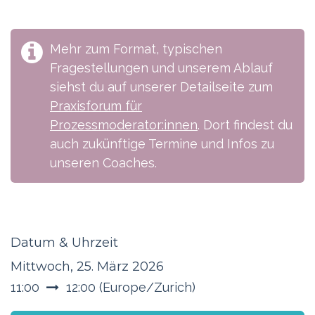
Mehr zum Format, typischen
Fragestellungen und unserem Ablauf
siehst du auf unserer Detailseite zum
Praxisforum für
Prozessmoderator:innen
. Dort findest du
auch zukünftige Termine und Infos zu
unseren Coaches.
Datum & Uhrzeit
Mittwoch, 25. März 2026
11:00
12:00
(
Europe/Zurich
)