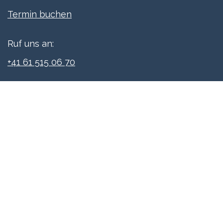
Termi​n buchen
Ruf uns an:
+41 61 515 06 70
Schreibe uns:
info@xpreneurs.co
Folge uns: