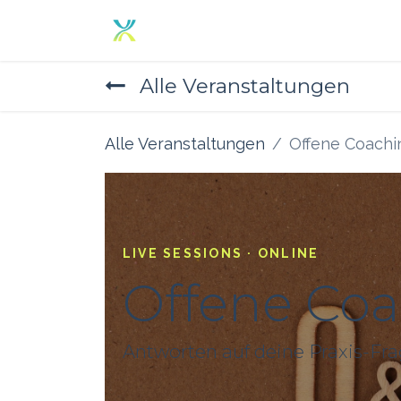
Zum Inhalt springen
Home
Angebot
Über un
Alle Veranstaltungen
Alle Veranstaltungen
Offene Coachi
LIVE SESSIONS · ONLINE
Offene Co
Antworten auf deine Praxis-Fr