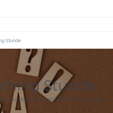
s
Blog
Ressourcen
ng Stunde
aching Stunde
agen zu Holacracy von erfahrenen Coaches