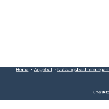
ns an:
Schreibe uns:
1 515 06 70
info@xpreneurs.co
Home
•
Angebot
•
Nutzungsbestimmungen ​
Unterstüt