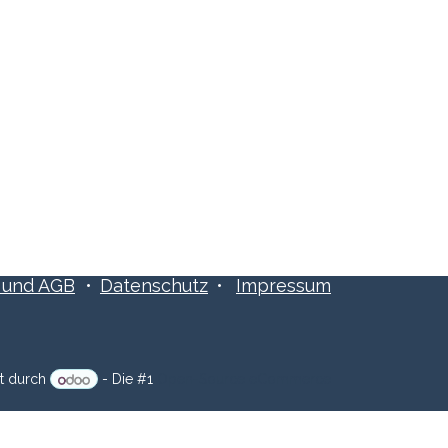
Folge uns:
​​und AGB
•
Datenschutz
•
Impressum
zt durch
- Die #1
Open-Source eCommerce