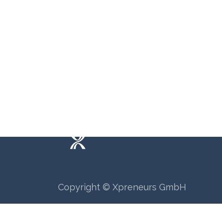
Wie können wir helfen?
Ruf u
Termi​n buchen
+41 6
Copyright © Xpreneurs GmbH