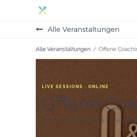
Zum Inhalt springen
Home
Angebot
Über un
Alle Veranstaltungen
Alle Veranstaltungen
Offene Coachi
LIVE SESSIONS · ONLINE
Offene Co
Antworten auf deine Praxis-Fr