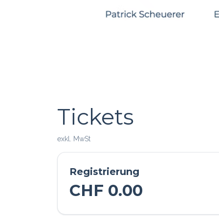
Tickets
Wie können wir helfen?
Ruf u
exkl. MwSt
Termi​n buchen
+41 6
Registrierung
CHF
0.00