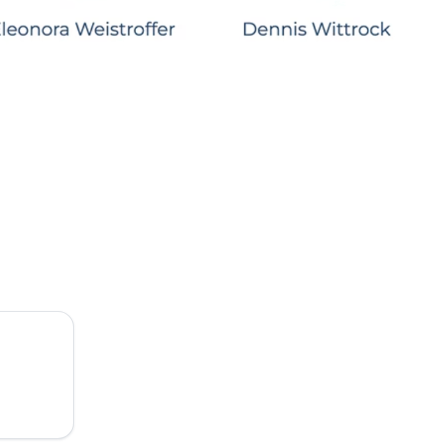
ns an:
Schreibe uns:
1 515 06 70
info@xpreneurs.co
Home
•
Angebot
•
Nutzungsbestimmungen ​