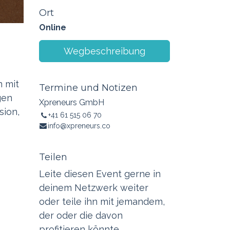
Ort
Online
Wegbeschreibung
n mit
Termine und Notizen
gen
Xpreneurs GmbH
sion,
+41 61 515 06 70
info@xpreneurs.co
Teilen
Leite diesen Event gerne in
deinem Netzwerk weiter
oder teile ihn mit jemandem,
der oder die davon
profitieren könnte.