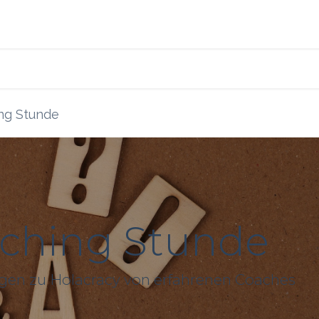
s
Blog
Ressourcen
ng Stunde
aching Stunde
agen zu Holacracy von erfahrenen Coaches