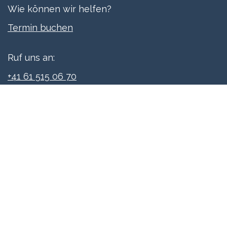
Wie können wir helfen?
Termi​n buchen
Ruf uns an:
+41 61 515 06 70
Schreibe uns:
info@xpreneurs.co
Folge uns: