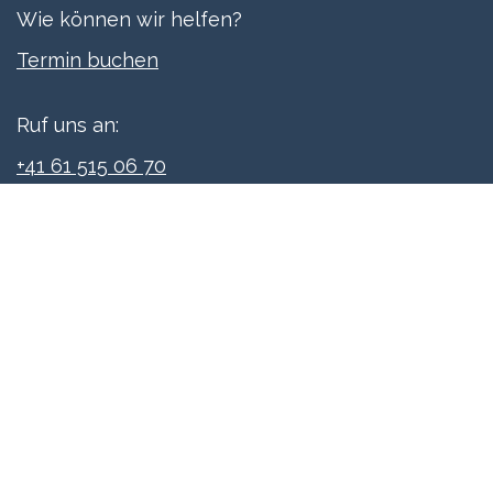
Wie können wir helfen?
Termi​n buchen
Ruf uns an:
+41 61 515 06 70
Schreibe uns:
info@xpreneurs.co
Folge uns: