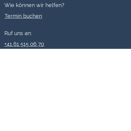
Wie können wir helfen?
Termi​n buchen
Ruf uns an:
+41 61 515 06 70
Schreibe uns:
info@xpreneurs.co
Folge uns: