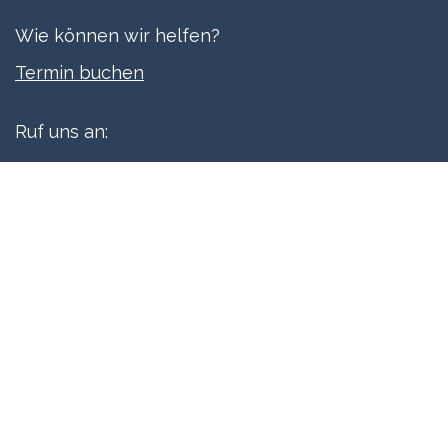
Wie können wir helfen?
Termi​n buchen
Ruf uns an:
+41 61 515 06 70
Schreibe uns:
info@xpreneurs.co
Folge uns: