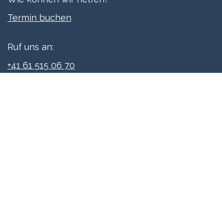
Termi​n buchen
Ruf uns an:
+41 61 515 06 70
Schreibe uns:
info@xpreneurs.co
Folge uns: