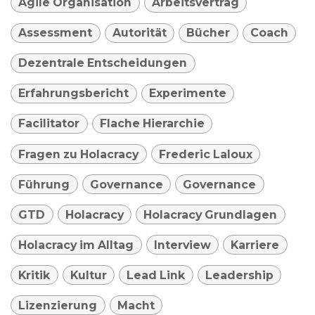
Agile Organisation
Arbeitsvertrag
Assessment
Autorität
Bücher
Coach
Dezentrale Entscheidungen
Erfahrungsbericht
Experimente
Facilitator
Flache Hierarchie
Fragen zu Holacracy
Frederic Laloux
Führung
Governance
Governance
GTD
Holacracy
Holacracy Grundlagen
Holacracy im Alltag
Interview
Karriere
Kritik
Kultur
Lead Link
Leadership
Lizenzierung
Macht