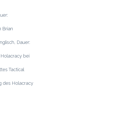
uer:
n Brian
nglisch, Dauer:
 Holacracy bei
ttes Tactical
g des Holacracy