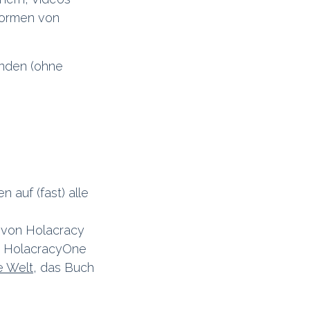
Formen von
inden (ohne
n auf (fast) alle
e von Holacracy
on HolacracyOne
e Welt
, das Buch