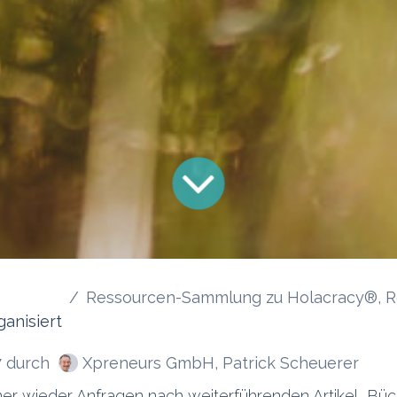
Ressourcen-Sammlung zu Holacracy®, Reinventing Organizations und 
ganisiert
Xpreneurs GmbH, Patrick Scheuerer
7
durch
mer wieder Anfragen nach weiterführenden Artikel, Büc