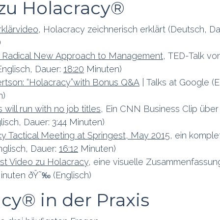
 zu Holacracy®
klärvideo
, Holacracy zeichnerisch erklärt (Deutsch, Da
)
A Radical New Approach to Management
, TED-Talk vo
nglisch, Dauer:
18:20
Minuten)
ertson: “Holacracy”with Bonus Q&A
| Talks at Google (E
n)
ill run with no job titles
, Ein CNN Business Clip über
isch, Dauer: 3:44 Minuten)
cy Tactical Meeting at Springest, May 2015
, ein komple
glisch, Dauer:
16:12
Minuten)
t Video zu Holacracy
, eine visuelle Zusammenfassun
inuten ðŸ˜‰ (Englisch)
cy® in der Praxis