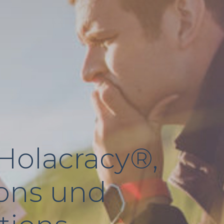
olacracy®,
ions und