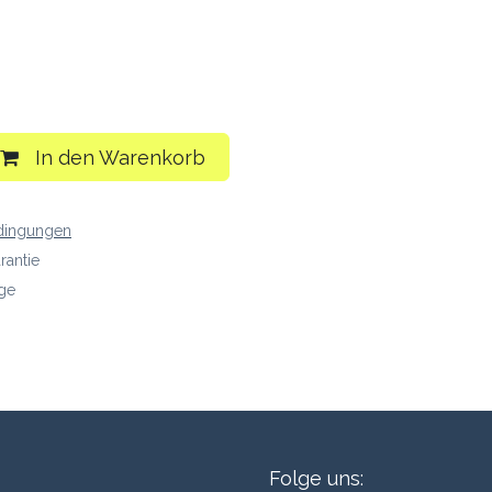
In den Warenkorb
dingungen
rantie
age
Folge uns: