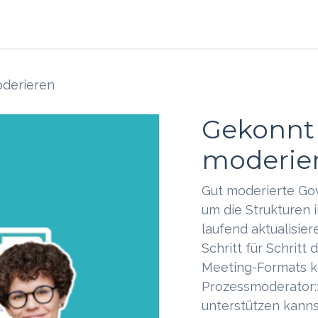
s
Blog
Ressourcen
derieren
Gekonnt
moderie
Gut moderierte Go
um die Strukturen 
laufend aktualisier
Schritt für Schritt
Meeting-Formats ke
Prozessmoderator:in
unterstützen kanns