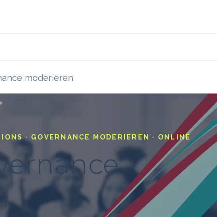
s
Blog
Ressourcen
nance moderieren
SSIONS · GOVERNANCE MODERIEREN · ONLINE
vernance
n