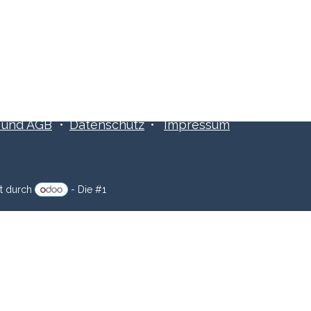
Folge uns:
​​und AGB
•
Datenschutz
•
Impressum
zt durch
- Die #1
Open-Source eCommerce