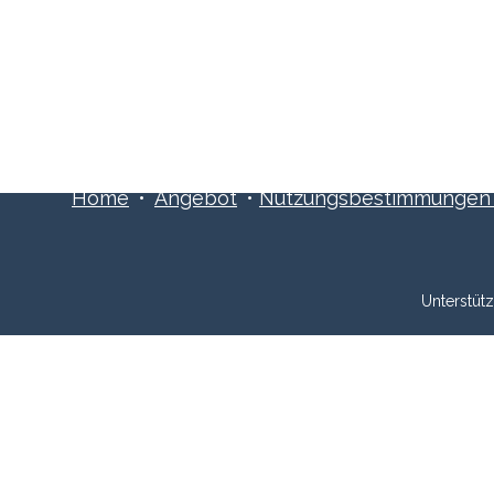
ns an:
Schreibe uns:
1 515 06 70
info@xpreneurs.co
Home
•
Angebot
•
Nutzungsbestimmungen ​
Unterstüt