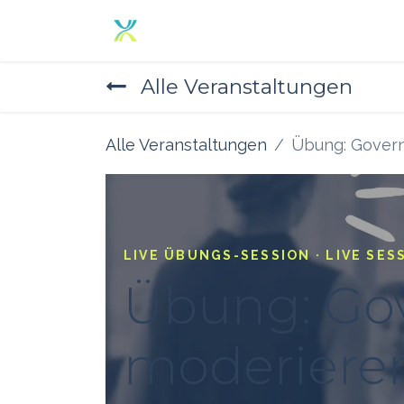
Zum Inhalt springen
Home
Angebot
Über un
Alle Veranstaltungen
Alle Veranstaltungen
Übung: Gover
LIVE ÜBUNGS-SESSION · LIVE SE
Übung: Go
moderiere