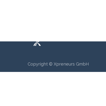
Wie können wir helfen?
Ruf u
Termi​n buchen
+41 6
Copyright © Xpreneurs GmbH