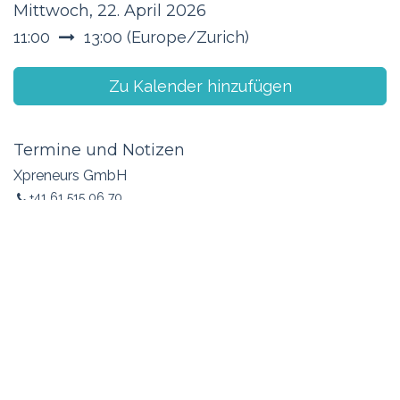
Mittwoch, 22. April 2026
11:00
13:00
(
Europe/Zurich
)
Zu Kalender hinzufügen
Termine und Notizen
Xpreneurs GmbH
+41 61 515 06 70
info@xpreneurs.co
Teilen
Leite diesen Event gerne in deinem Netzwerk
weiter oder teile ihn mit jemandem, der oder die
davon profitieren könnte.