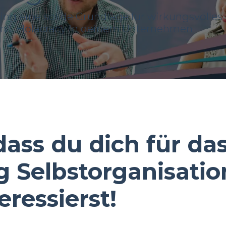
ning eine solide Grundlage für wirkungsvolles
it Holacracy in deinem Unternehmen
ass du dich für da
g Selbstorganisatio
eressierst!