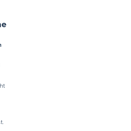
ne
n
i
ht
t.