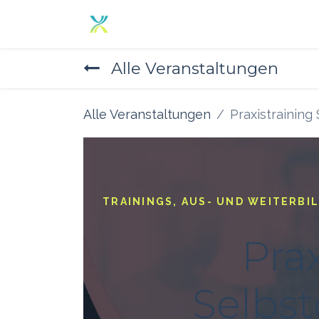
Zum Inhalt springen
Home
Angebot
Über un
Alle Veranstaltungen
Alle Veranstaltungen
Praxistraining
TRAININGS, AUS- UND WEITERBI
Prax
Selbst