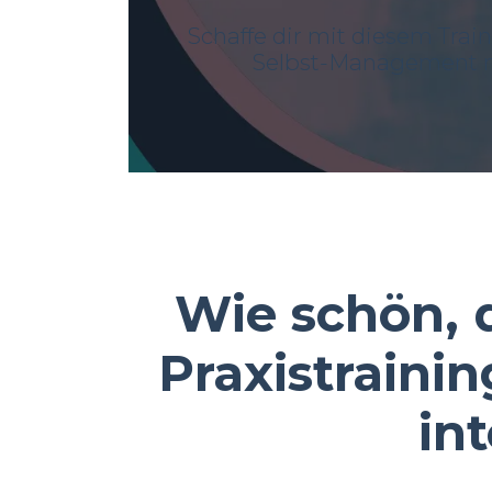
Schaffe dir mit diesem Trai
Selbst-Management m
Wie schön, d
Praxistrainin
int