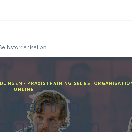
s
Blog
Ressourcen
 Selbstorganisation
LDUNGEN · PRAXISTRAINING SELBSTORGANISATION
ONLINE
istraining
organisation