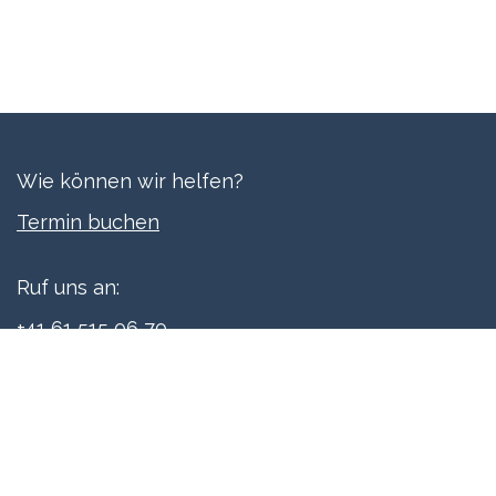
Wie können wir helfen?
Termi​n buchen
Ruf uns an:
+41 61 515 06 70
Schreibe uns:
info@xpreneurs.co