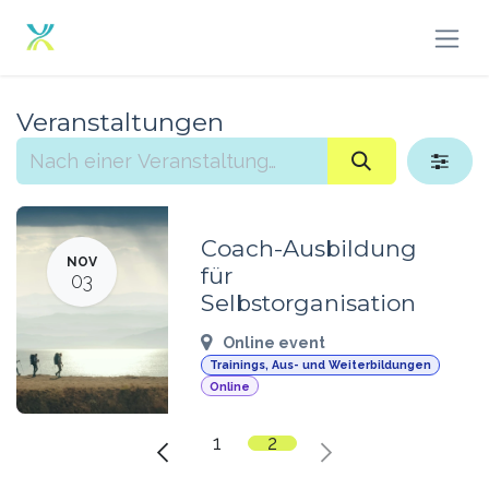
Zum Inhalt springen
Veranstaltungen
Coach-Ausbildung
NOV
für
03
Selbstorganisation
Online event
Trainings, Aus- und Weiterbildungen
Online
1
2