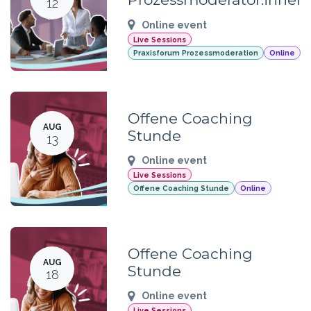
12
Online event
Live Sessions
Praxisforum Prozessmoderation
Online
Offene Coaching
AUG
Stunde
13
Online event
Live Sessions
Offene Coaching Stunde
Online
Offene Coaching
AUG
Stunde
18
Online event
Live Sessions