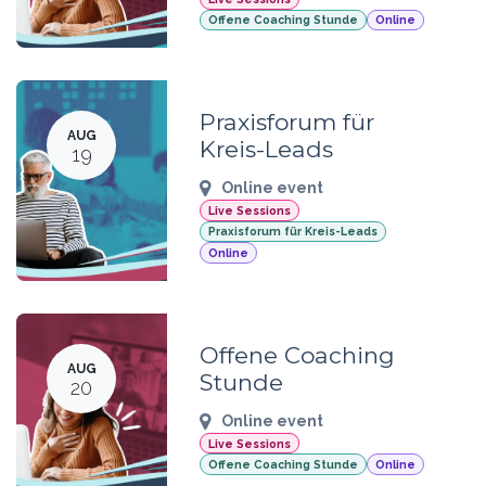
Offene Coaching Stunde
Online
Praxisforum für
AUG
Kreis-Leads
19
Online event
Live Sessions
Praxisforum für Kreis-Leads
Online
Offene Coaching
AUG
Stunde
20
Online event
Live Sessions
Offene Coaching Stunde
Online