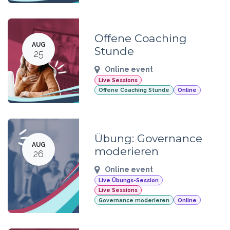
Offene Coaching
AUG
Stunde
25
Online event
Live Sessions
Offene Coaching Stunde
Online
Übung: Governance
AUG
moderieren
26
Online event
Live Übungs-Session
Live Sessions
Governance moderieren
Online