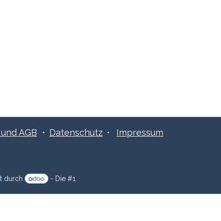
Folge uns:
​​und AGB
•
Datenschutz
•
Impressum
zt durch
- Die #1
Open-Source eCommerce