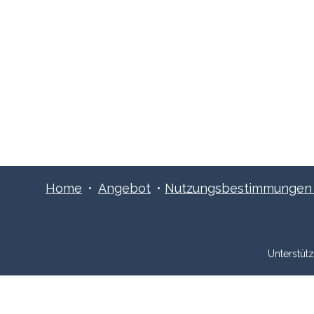
ns an:
Schreibe uns:
1 515 06 70
info@xpreneurs.co
Home
•
Angebot
•
Nutzungsbestimmungen ​
Unterstüt