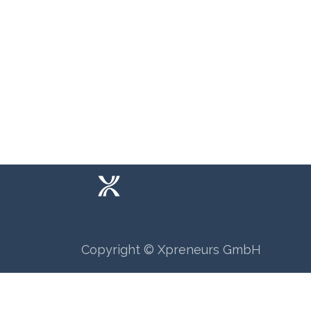
Wie können wir helfen?
Ruf u
Termi​n buchen
+41 6
Copyright © Xpreneurs GmbH