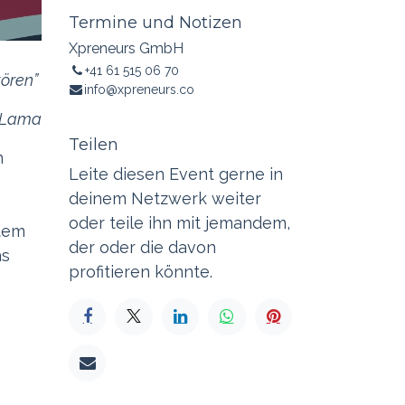
Termine und Notizen
Xpreneurs GmbH
+41 61 515 06 70
tören”
info@xpreneurs.co
i Lama
Teilen
m
Leite diesen Event gerne in
deinem Netzwerk weiter
oder teile ihn mit jemandem,
stem
der oder die davon
as
profitieren könnte.