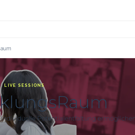
s
Blog
Ressourcen
Raum
LIVE SESSIONS
cklungsRaum
 individuelle Potentialentfaltung ermögliche