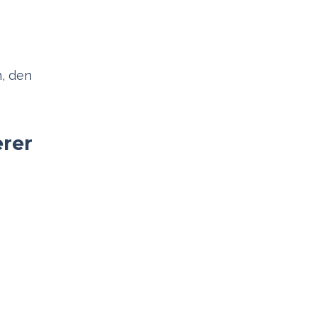
, den
erer