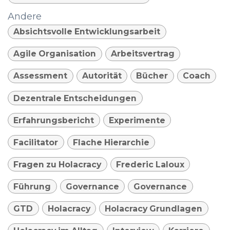
Andere
Absichtsvolle Entwicklungsarbeit
Agile Organisation
Arbeitsvertrag
Assessment
Autorität
Bücher
Coach
Dezentrale Entscheidungen
Erfahrungsbericht
Experimente
Facilitator
Flache Hierarchie
Fragen zu Holacracy
Frederic Laloux
Führung
Governance
Governance
GTD
Holacracy
Holacracy Grundlagen