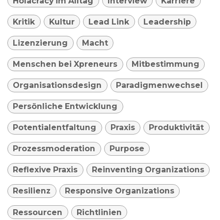
Holacracy im Alltag
Interview
Karriere
Kritik
Kultur
Lead Link
Leadership
Lizenzierung
Macht
Menschen bei Xpreneurs
Mitbestimmung
Organisationsdesign
Paradigmenwechsel
Persönliche Entwicklung
Potentialentfaltung
Praxis
Produktivität
Prozessmoderation
Purpose
Reflexive Praxis
Reinventing Organizations
Resilienz
Responsive Organizations
Ressourcen
Richtlinien