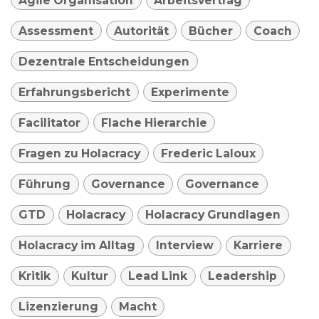
Agile Organisation
Arbeitsvertrag
Assessment
Autorität
Bücher
Coach
Dezentrale Entscheidungen
Erfahrungsbericht
Experimente
Facilitator
Flache Hierarchie
Fragen zu Holacracy
Frederic Laloux
Führung
Governance
Governance
GTD
Holacracy
Holacracy Grundlagen
Holacracy im Alltag
Interview
Karriere
Kritik
Kultur
Lead Link
Leadership
Lizenzierung
Macht