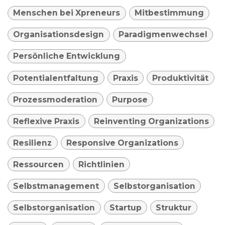
Menschen bei Xpreneurs
Mitbestimmung
Organisationsdesign
Paradigmenwechsel
Persönliche Entwicklung
Potentialentfaltung
Praxis
Produktivität
Prozessmoderation
Purpose
Reflexive Praxis
Reinventing Organizations
Resilienz
Responsive Organizations
Ressourcen
Richtlinien
Selbstmanagement
Selbstorganisation
Selbstorganisation
Startup
Struktur