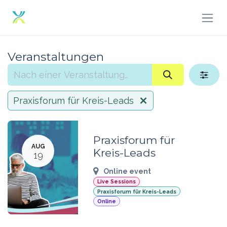
Zum Inhalt springen
Veranstaltungen
Praxisforum für Kreis-Leads
Praxisforum für
AUG
Kreis-Leads
19
Online event
Live Sessions
Praxisforum für Kreis-Leads
Online