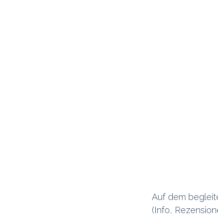
Wie können wir helfen?
Ruf u
Termi​n buchen
+41 6
Auf dem beglei
Copyright © Xpreneurs GmbH
(Info, Rezension