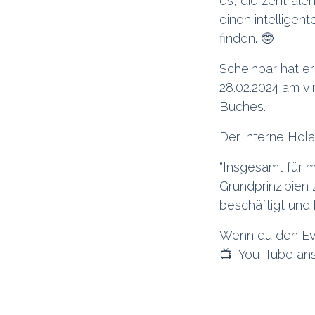
es, die zentrale
einen intelligen
finden. 🤓
Scheinbar hat e
28.02.2024 am vi
Buches.
Der interne Hol
“Insgesamt für m
Grundprinzipien 
beschäftigt und b
Wenn du den Eve
📺 You-Tube an