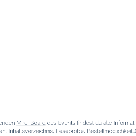
ns an:
Schreibe uns:
1 515 06 70
info@xpreneurs.co
Home
•
Angebot
•
Nutzungsbestimmungen ​
tenden
Miro-Board
des Events findest du alle Informa
Unterstüt
en, Inhaltsverzeichnis, Leseprobe, Bestellmöglichkeit…