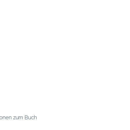
Folge uns:
​​und AGB
•
Datenschutz
•
Impressum
tionen zum Buch
zt durch
- Die #1
Open-Source eCommerce
)