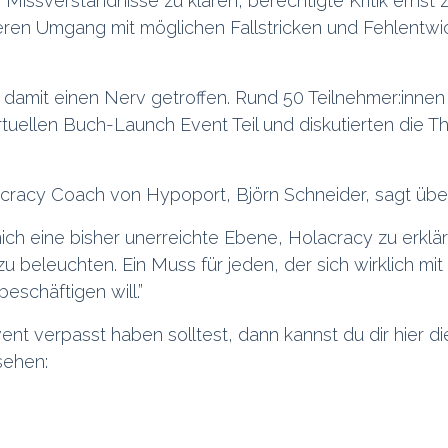
n Missverständnisse zu klären, berechtigte Kritik erns
teren Umgang mit möglichen Fallstricken und Fehlentw
r damit einen Nerv getroffen. Rund 50 Teilnehmer:inn
rtuellen Buch-Launch Event Teil und diskutierten die 
acracy Coach von Hypoport, Björn Schneider, sagt übe
ich eine bisher unerreichte Ebene, Holacracy zu erklär
zu beleuchten. Ein Muss für jeden, der sich wirklich mit
eschäftigen will.”
nt verpasst haben solltest, dann kannst du dir hier d
sehen: