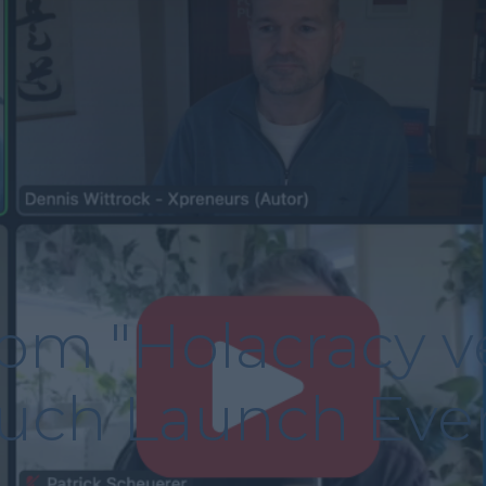
vom "Holacracy v
uch Launch Eve