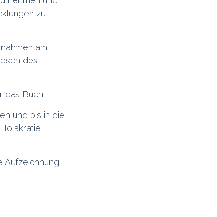
t zu nehmen und
icklungen zu
en nahmen am
Thesen des
r das Buch:
en und bis in die
 Holakratie
ie Aufzeichnung