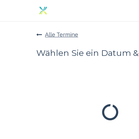
Zum Inhalt springen
Home
Angebot
Über un
Alle Termine
Wählen Sie ein Datum & 