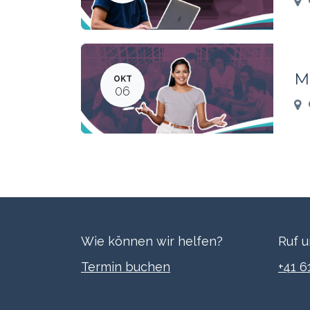
M
OKT
06
Wie können wir helfen?
Ruf u
Termi​n buchen
+41 6