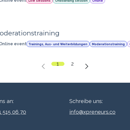
Online event
Live Sessions
Onboarding Session
Online
oderationstraining
Online event
Trainings, Aus- und Weiterbildungen
Moderationstraining
1
2
ns an:
Schreibe uns:
1 515 06 70
info@xpreneurs.co