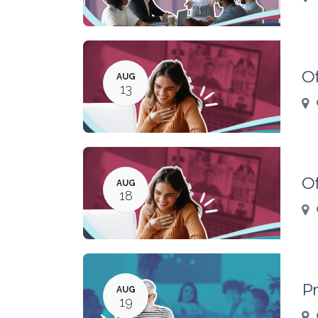
O
AUG
13
O
AUG
18
Pr
AUG
19