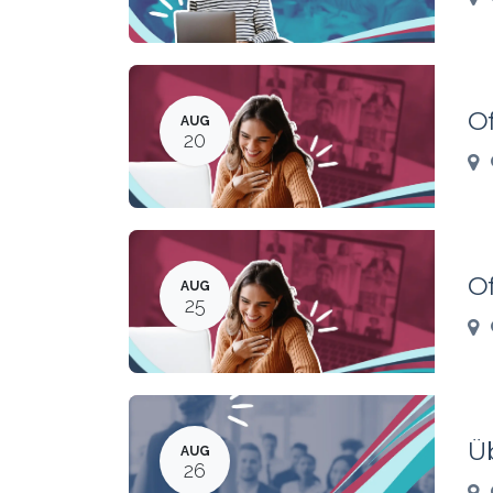
O
AUG
20
O
AUG
25
Ü
AUG
26