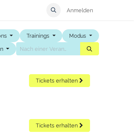
Anmelden
ions
Trainings
Modus
en
Tickets erhalten
Tickets erhalten