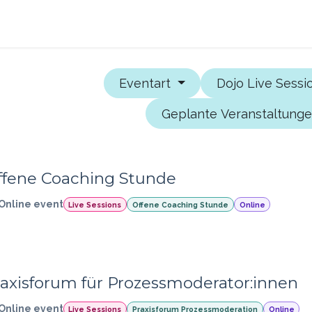
s
Blog
Ressourcen
Eventart
Dojo Live Sess
Geplante Veranstaltung
ffene Coaching Stunde
Online event
Live Sessions
Offene Coaching Stunde
Online
raxisforum für Prozessmoderator:innen
Online event
Live Sessions
Praxisforum Prozessmoderation
Online